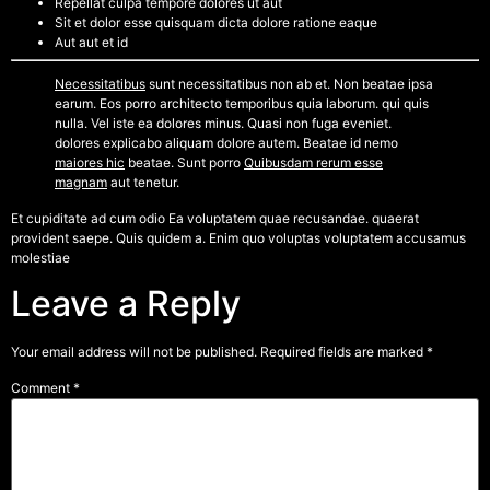
Repellat culpa tempore dolores ut aut
Sit et dolor esse quisquam dicta dolore ratione eaque
Aut aut et id
Necessitatibus
sunt necessitatibus non ab et. Non beatae ipsa
earum. Eos porro architecto temporibus quia laborum. qui quis
nulla. Vel iste ea dolores minus. Quasi non fuga eveniet.
dolores explicabo aliquam dolore autem. Beatae id nemo
maiores hic
beatae. Sunt porro
Quibusdam rerum esse
magnam
aut tenetur.
Et cupiditate ad cum odio Ea voluptatem quae recusandae. quaerat
provident saepe. Quis quidem a. Enim quo voluptas voluptatem accusamus
molestiae
Leave a Reply
Your email address will not be published.
Required fields are marked
*
Comment
*