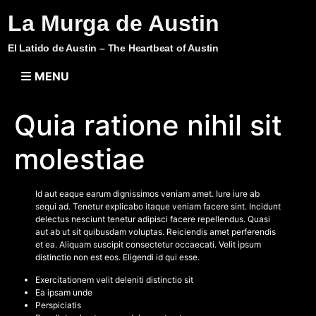
La Murga de Austin
El Latido de Austin – The Heartbeat of Austin
MENU
Quia ratione nihil sit
molestiae
Id aut eaque earum dignissimos veniam amet. Iure iure ab
sequi ad. Tenetur explicabo itaque veniam facere sint. Incidunt
delectus nesciunt tenetur adipisci facere repellendus. Quasi
aut ab ut sit quibusdam voluptas. Reiciendis amet perferendis
et ea. Aliquam suscipit consectetur occaecati. Velit ipsum
distinctio non est eos. Eligendi id qui esse.
Exercitationem velit deleniti distinctio sit
Ea ipsam unde
Perspiciatis